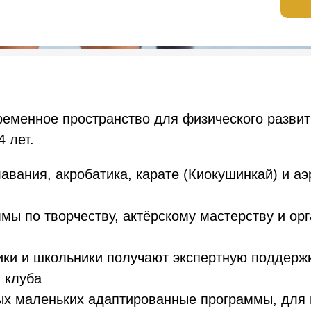
еменное пространство для физического развити
 лет.
вания, акробатика, карате (Киокушинкай) и аэр
ы по творчеству, актёрскому мастерству и ор
и и школьники получают экспертную поддержк
в клуба
х маленьких адаптированные программы, для